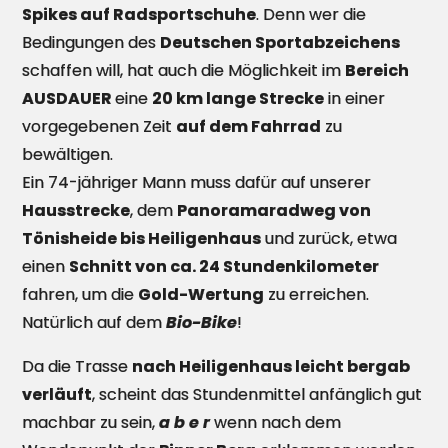
Spikes auf Radsportschuhe
. Denn wer die
Bedingungen des
Deutschen Sportabzeichens
schaffen will, hat auch die Möglichkeit im
Bereich
AUSDAUER
eine
20 km lange Strecke
in einer
vorgegebenen Zeit
auf dem Fahrrad
zu
bewältigen.
Ein 74-jähriger Mann muss dafür auf unserer
Hausstrecke
, dem
Panoramaradweg von
Tönisheide bis Heiligenhaus
und zurück, etwa
einen
Schnitt von ca. 24 Stundenkilometer
fahren, um die
Gold-Wertung
zu erreichen.
Natürlich auf dem
Bio-Bike
!
Da die Trasse
nach Heiligenhaus leicht bergab
verläuft
, scheint das Stundenmittel anfänglich gut
machbar zu sein,
a b e r
wenn nach dem